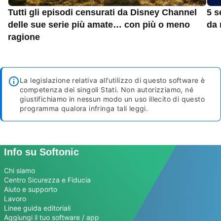
Tutti gli episodi censurati da Disney Channel
5 s
delle sue serie più amate… con più o meno
da 
ragione
La legislazione relativa all’utilizzo di questo software è
competenza dei singoli Stati. Non autorizziamo, né
giustifichiamo in nessun modo un uso illecito di questo
programma qualora infringa tali leggi.
Info su Softonic
Chi siamo
Centro Sicurezza e Fiducia
Aiuto e supporto
Lavoro
Linee guida editoriali
Aggiungi il tuo software / app